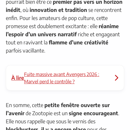
pourrait bien être ce
premier pas vers un horizon
inédit
, où
innovation et tradition
se rencontrent
enfin. Pour les amateurs de pop culture, cette
promesse est doublement excitante : elle
réanime
l’espoir d’un univers narratif
riche et engageant
tout en ravivant la
flamme d’une créativité
parfois vacillante.
Fuite massive avant Avengers 2026 :
À lire
Marvel perd le contrôle ?
En somme, cette
petite fenêtre ouverte sur
l’avenir
de Zootopie est un
signe encourageant
.
Elle nous rappelle que sous le vernis des
blockbusters, il y a encore place
pour des