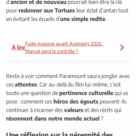
d’
ancien et de nouveau
pourrait bien être la clé
pour
redonner aux Tortues
leur éclat d’antan tout
en évitant les écueils d’
une simple redite
.
Fuite massive avant Avengers 2026 :
À lire
Marvel perd le contrôle ?
Reste à voir comment Paramount saura jongler avec
ces
attentes
. Car au-delà du film lui-même, c’est
toute une question de
pertinence culturelle
qui se
pose : comment ces
héros des égouts
peuvent-ils
continuer à incarner des
valeurs
et des récits qui
résonnent dans notre monde actuel
?
Une réflexion sur la pérennité des