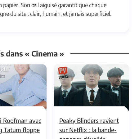
on papier. Son œil aiguisé garantit que chaque
igne du site : clair, humain, et jamais superficiel.
ifs dans « Cinema »
i Roofman avec
Peaky Blinders revient
g Tatum floppe
sur Netflix : la bande-