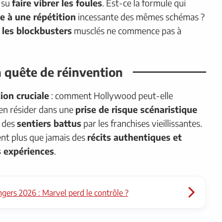
 su
faire vibrer les foules
. Est-ce la formule qui
ce à une répétition
incessante des mêmes schémas ?
r les blockbusters
musclés ne commence pas à
n quête de réinvention
ion cruciale
: comment Hollywood peut-elle
ien résider dans une
prise de risque scénaristique
n des
sentiers battus
par les franchises vieillissantes.
ent plus que jamais des
récits authentiques et
s expériences
.
gers 2026 : Marvel perd le contrôle ?