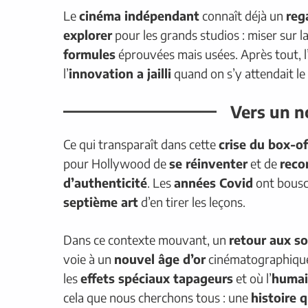
Le
cinéma indépendant
connaît déjà un
reg
explorer
pour les grands studios : miser sur l
formules
éprouvées mais usées. Après tout, l
l’
innovation a jailli
quand on s’y attendait le
Vers un n
Ce qui transparaît dans cette
crise du box-of
pour Hollywood de
se réinventer
et de
reco
d’authenticité
. Les
années Covid
ont bouscu
septième art
d’en tirer les leçons.
Dans ce contexte mouvant, un
retour aux s
voie à un
nouvel âge d’or
cinématographique.
les
effets spéciaux tapageurs
et où l’
humai
cela que nous cherchons tous : une
histoire 