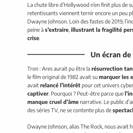
La chute libre d’Hollywood n’en finit plus de 
retentissants viennent ternir encore un peu p
Dwayne Johnson. Loin des fastes de 2019, l’i
peine à
s’extraire
,
illustrant la fragilité pe
crise
.
Un écran de
Tron : Ares aurait pu être la
résurrection ta
le film original de 1982 avait su
marquer les e
avait
relancé l’intérêt
pour cet univers cyber
captiver
. Pourquoi ? Peut-être parce que
l’i
manque cruel d’âme
narrative. Le public d’
des séries TV, ne se contente plus de
spectac
Dwayne Johnson, alias The Rock, nous avait h