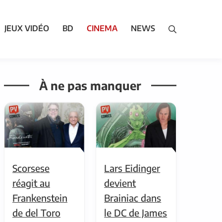
JEUX VIDÉO
BD
CINEMA
NEWS
À ne pas manquer
Scorsese
Lars Eidinger
réagit au
devient
Frankenstein
Brainiac dans
de del Toro
le DC de James