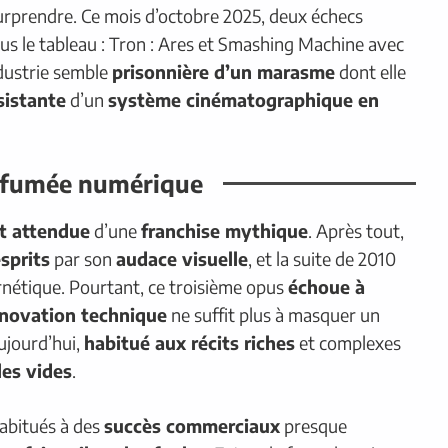
surprendre. Ce mois d’octobre 2025, deux échecs
lus le tableau : Tron : Ares et Smashing Machine avec
ndustrie semble
prisonnière d’un marasme
dont elle
rsistante
d’un
système cinématographique en
 fumée numérique
nt attendue
d’une
franchise mythique
. Après tout,
sprits
par son
audace visuelle
, et la suite de 2010
nétique. Pourtant, ce troisième opus
échoue à
nnovation technique
ne suffit plus à masquer un
aujourd’hui,
habitué aux récits riches
et complexes
les vides
.
abitués à des
succès commerciaux
presque