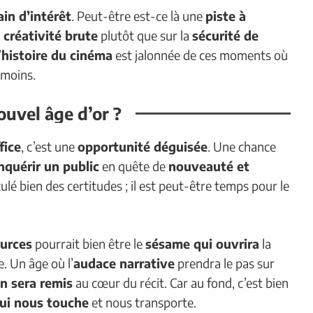
ain d’intérêt
. Peut-être est-ce là une
piste à
a
créativité brute
plutôt que sur la
sécurité de
’
histoire du cinéma
est jalonnée de ces moments où
 moins.
ouvel âge d’or ?
fice
, c’est une
opportunité déguisée
. Une chance
nquérir un public
en quête de
nouveauté et
lé bien des certitudes ; il est peut-être temps pour le
ources
pourrait bien être le
sésame qui ouvrira
la
 Un âge où l’
audace narrative
prendra le pas sur
n sera remis
au cœur du récit. Car au fond, c’est bien
qui nous touche
et nous transporte.