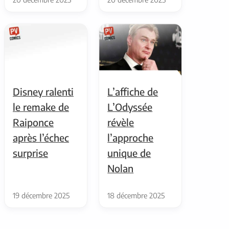
Disney ralenti
L’affiche de
le remake de
L’Odyssée
Raiponce
révèle
après l’échec
l’approche
surprise
unique de
Nolan
19 décembre 2025
18 décembre 2025