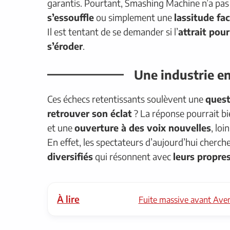
garantis. Pourtant, Smashing Machine n’a pas
s’essouffle
ou simplement une
lassitude fa
Il est tentant de se demander si l’
attrait pou
s’éroder
.
Une industrie e
Ces échecs retentissants soulèvent une
quest
retrouver son éclat
? La réponse pourrait b
et une
ouverture à des voix nouvelles
, loi
En effet, les spectateurs d’aujourd’hui cherch
diversifiés
qui résonnent avec
leurs propre
À lire
Fuite massive avant Aven