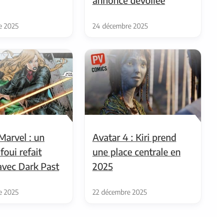
annonce dévoilée
e 2025
24 décembre 2025
Marvel : un
Avatar 4 : Kiri prend
foui refait
une place centrale en
avec Dark Past
2025
e 2025
22 décembre 2025