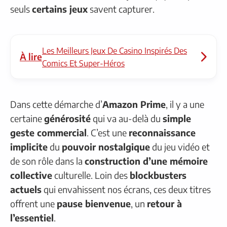
seuls
certains jeux
savent capturer.
Les Meilleurs Jeux De Casino Inspirés Des
À lire
Comics Et Super-Héros
Dans cette démarche d’
Amazon Prime
, il y a une
certaine
générosité
qui va au-delà du
simple
geste commercial
. C’est une
reconnaissance
implicite
du
pouvoir nostalgique
du jeu vidéo et
de son rôle dans la
construction d’une mémoire
collective
culturelle. Loin des
blockbusters
actuels
qui envahissent nos écrans, ces deux titres
offrent une
pause bienvenue
, un
retour à
l’essentiel
.